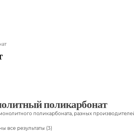
нат
т
олитный поликарбонат
монолитного поликарбоната, разных производителей
ы все результаты (3)