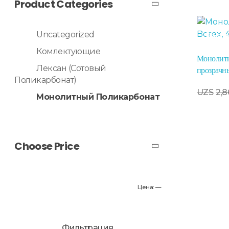
Product Categories
Uncategorized
Расп
Комлектующие
Монолитн
Лексан (сотовый
прозрачн
Поликарбонат)
В Корзину
UZS
2,8
Монолитный Поликарбонат
Choose Price
Цена:
—
Фильтрация