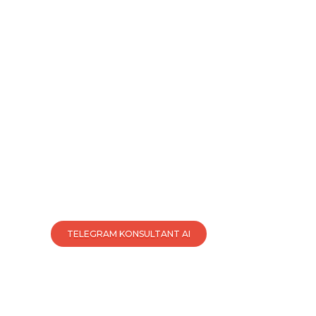
ть консультацию
egram Kosultant
TELEGRAM KONSULTANT AI