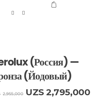
0
erolux (Россия) —
ронза (Йодовый)
UZS
2,795,000
S
2,955,000