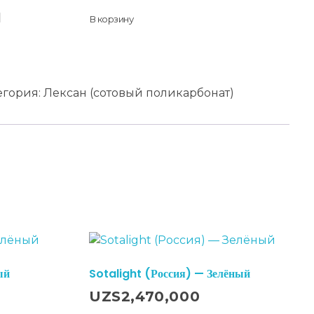
В корзину
егория:
Лексан (сотовый поликарбонат)
ый
Sotalight (Россия) — Зелёный
В Корзину
UZS
2,470,000