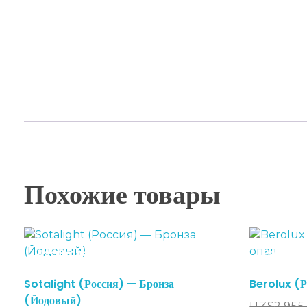
Похожие товары
Распродажа!
Распрод
Sotalight (Россия) — Бронза
Berolux (Р
(Йодовый)
UZS
2,955