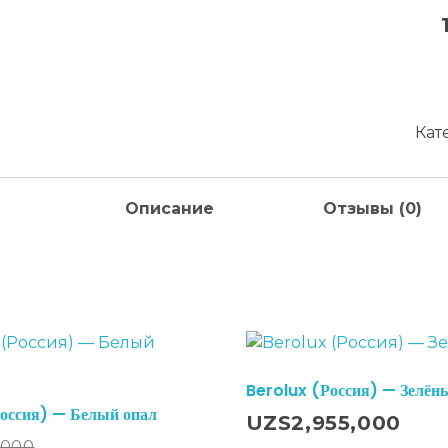
Кат
Описание
Отзывы (0)
ажа!
Berolux (Россия) — Зелён
В Корзину
оссия) — Белый опал
UZS
2,955,000
,000