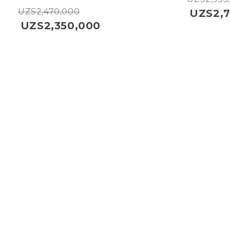
В Корзину
UZS
2,470,000
UZS
2,
UZS
2,350,000
получи
LEKSAN Uzbekistan
Tel